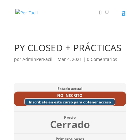
PY CLOSED + PRÁCTICAS
por
AdminPerFacil
|
Mar 4, 2021
|
0 Comentarios
Estado actual
NO INSCRITO
Inscríbete en este curso para obtener acceso
Precio
Cerrado
Primeros pasos