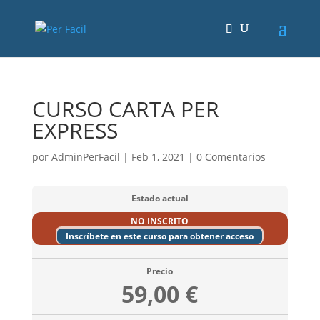
CURSO CARTA PER
EXPRESS
por
AdminPerFacil
|
Feb 1, 2021
|
0 Comentarios
Estado actual
NO INSCRITO
Inscríbete en este curso para obtener acceso
Precio
59,00 €