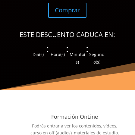
Comprar
ESTE DESCUENTO CADUCA EN:
:
:
:
Día(s)
Hora(s)
Minuto(
Segund
s)
o(s)
Formación OnLine
Podrás entrar a ver los contenidos, vídeos,
curso en off (audios), materiales de estudio,