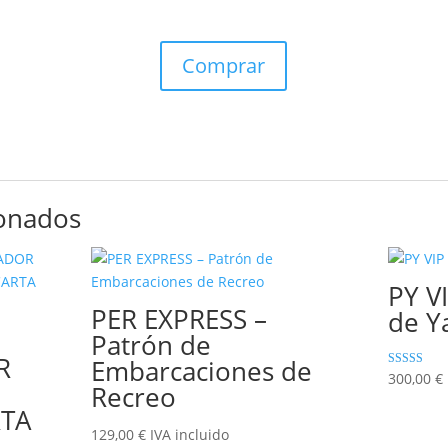
Comprar
ionados
PY V
PER EXPRESS –
de Y
Patrón de
R
Embarcaciones de
Valorado co
300,00
€
Recreo
5.00
de 5
RTA
129,00
€
IVA incluido