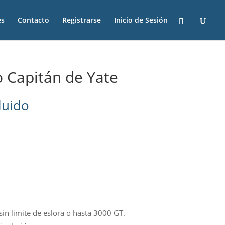
es
Contacto
Registrarse
Inicio de Sesión
o Capitán de Yate
luido
 sin limite de eslora o hasta 3000 GT.