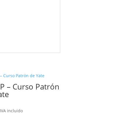
IP – Curso Patrón
ate
n
IVA incluido